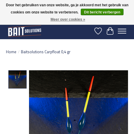
Door het gebruiken van onze website, ga je akkoord met het gebruik van
cookies om onze website te verbeteren.
Dit bericht verbergen
Gratis verzending vanaf 50 euro binnen NL | Op voorraad binnen 2-5 werkdagen
verzonden | België vanaf 70 euro gratis verzonden
Meer over cookies »
Verlanglijst
Winkelwage
Home
/
Baitsolutions Carpfloat 0,4 gr
Product image slideshow Items