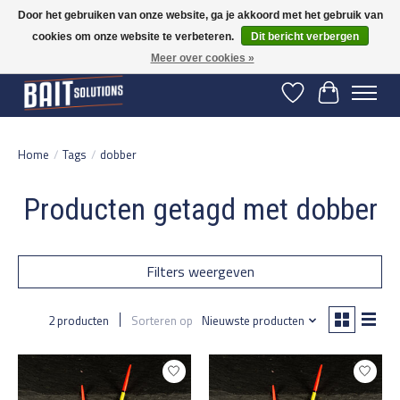
Door het gebruiken van onze website, ga je akkoord met het gebruik van
cookies om onze website te verbeteren.
Dit bericht verbergen
Gratis verzending vanaf 50 euro binnen NL | Op voorraad binnen 2-5 werkdagen
verzonden | België vanaf 70 euro gratis verzonden
Meer over cookies »
Verlanglijst
Winkelwage
Home
/
Tags
/
dobber
Producten getagd met dobber
Filters weergeven
2 producten
Sorteren op
Nieuwste producten