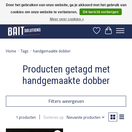
Door het gebruiken van onze website, ga je akkoord met het gebruik van
cookies om onze website te verbeteren.
Dit bericht verbergen
Gratis verzending vanaf 50 euro binnen NL | Op voorraad binnen 2-5 werkdagen
verzonden | België vanaf 70 euro gratis verzonden
Meer over cookies »
Verlanglijst
Winkelwage
Home
/
Tags
/
handgemaakte dobber
Producten getagd met
handgemaakte dobber
Filters weergeven
1 producten
Sorteren op
Nieuwste producten