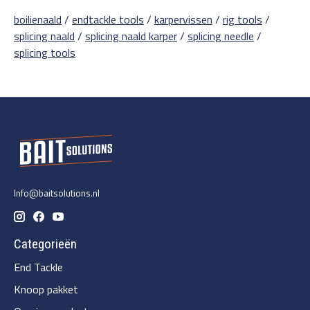
boilienaald
/
endtackle tools
/
karpervissen
/
rig tools
/
splicing naald
/
splicing naald karper
/
splicing needle
/
splicing tools
Info@baitsolutions.nl
Categorieën
End Tackle
Knoop pakket