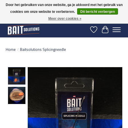
Door het gebruiken van onze website, ga je akkoord met het gebruik van
cookies om onze website te verbeteren.
Dit bericht verbergen
Gratis verzending vanaf 50 euro binnen NL | Op voorraad binnen 2-5 werkdagen
verzonden | België vanaf 70 euro gratis verzonden
Meer over cookies »
Verlanglijst
Winkelwage
Home
/
Baitsolutions Splicingneedle
Product image slideshow Items