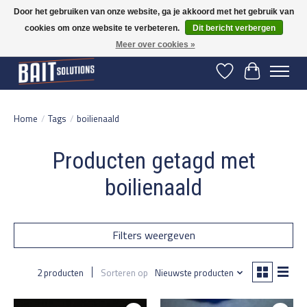
Door het gebruiken van onze website, ga je akkoord met het gebruik van
cookies om onze website te verbeteren.
Dit bericht verbergen
Gratis verzending vanaf 50 euro binnen NL | Op voorraad binnen 2-5 werkdagen
verzonden | België vanaf 70 euro gratis verzonden
Meer over cookies »
Verlanglijst
Winkelwage
Home
/
Tags
/
boilienaald
Producten getagd met
boilienaald
Filters weergeven
2 producten
Sorteren op
Nieuwste producten