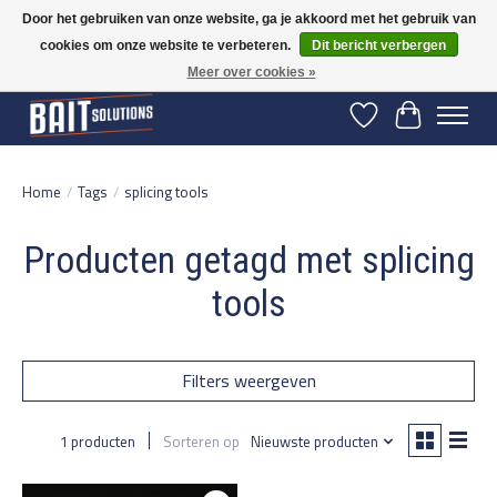
Door het gebruiken van onze website, ga je akkoord met het gebruik van
cookies om onze website te verbeteren.
Dit bericht verbergen
Gratis verzending vanaf 50 euro binnen NL | Op voorraad binnen 2-5 werkdagen
verzonden | België vanaf 70 euro gratis verzonden
Meer over cookies »
Verlanglijst
Winkelwage
Home
/
Tags
/
splicing tools
Producten getagd met splicing
tools
Filters weergeven
1 producten
Sorteren op
Nieuwste producten