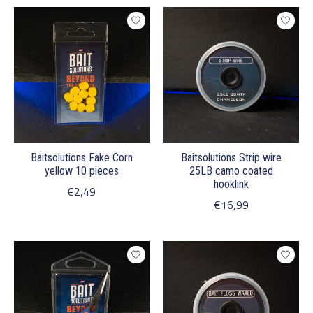
Baitsolutions Fake Corn
Baitsolutions Strip wire
yellow 10 pieces
25LB camo coated
hooklink
€2,49
€16,99