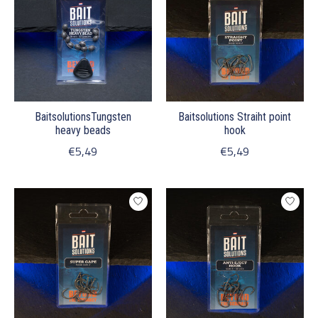
BaitsolutionsTungsten
Baitsolutions Straiht point
heavy beads
hook
€5,49
€5,49