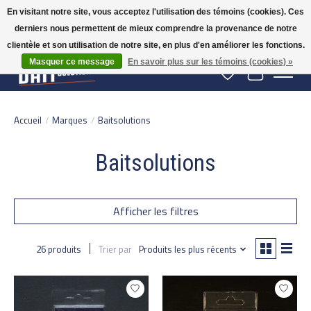
En visitant notre site, vous acceptez l'utilisation des témoins (cookies). Ces
derniers nous permettent de mieux comprendre la provenance de notre
Gratis verzending vanaf 50 euro binnen NL | Op voorraad binnen 2-5 werkdagen
verzonden | België vanaf 70 euro gratis verzonden
clientèle et son utilisation de notre site, en plus d'en améliorer les fonctions.
Masquer ce message
En savoir plus sur les témoins (cookies) »
Liste de souhaits
Panier
Accueil
/
Marques
/
Baitsolutions
Baitsolutions
Afficher les filtres
26 produits
Trier par
Produits les plus récents