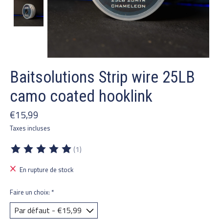
Baitsolutions Strip wire 25LB
camo coated hooklink
€15,99
Taxes incluses
(1)
Ce produit est évalué à
5
sur 5
En rupture de stock
Faire un choix:
*