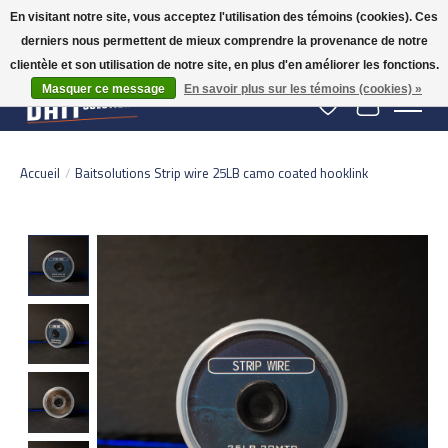
En visitant notre site, vous acceptez l'utilisation des témoins (cookies). Ces
derniers nous permettent de mieux comprendre la provenance de notre
Gratis verzending vanaf 50 euro binnen NL | Op voorraad binnen 2-5 werkdagen
verzonden | België vanaf 70 euro gratis verzonden
clientèle et son utilisation de notre site, en plus d'en améliorer les fonctions.
Masquer ce message
En savoir plus sur les témoins (cookies) »
Liste de souhaits
Panier
Accueil
/
Baitsolutions Strip wire 25LB camo coated hooklink
Product image slideshow Items