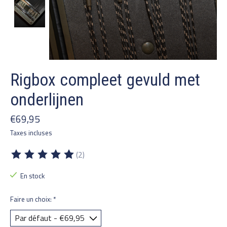
Rigbox compleet gevuld met
onderlijnen
€69,95
Taxes incluses
(2)
Ce produit est évalué à
5
sur 5
En stock
Faire un choix:
*