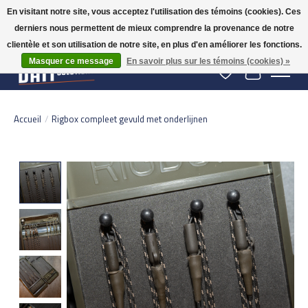
En visitant notre site, vous acceptez l'utilisation des témoins (cookies). Ces
derniers nous permettent de mieux comprendre la provenance de notre
Gratis verzending vanaf 50 euro binnen NL | Op voorraad binnen 2-5 werkdagen
verzonden | België vanaf 70 euro gratis verzonden
clientèle et son utilisation de notre site, en plus d'en améliorer les fonctions.
Masquer ce message
En savoir plus sur les témoins (cookies) »
Liste de souhaits
Panier
Accueil
/
Rigbox compleet gevuld met onderlijnen
Product image slideshow Items