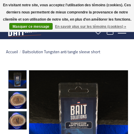
En visitant notre site, vous acceptez l'utilisation des témoins (cookies). Ces
derniers nous permettent de mieux comprendre la provenance de notre
Gratis verzending vanaf 50 euro binnen NL | Op voorraad binnen 2-5 werkdagen
verzonden | België vanaf 70 euro gratis verzonden
clientèle et son utilisation de notre site, en plus d'en améliorer les fonctions.
Masquer ce message
En savoir plus sur les témoins (cookies) »
Liste de souhaits
Panier
Accueil
/
Baitsolution Tungsten anti tangle sleeve short
Product image slideshow Items