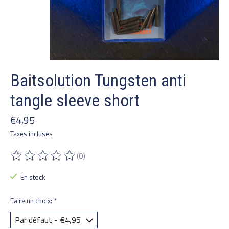
Baitsolution Tungsten anti
tangle sleeve short
€4,95
Taxes incluses
(0)
Ce produit est évalué à
0
sur 5
En stock
Faire un choix:
*