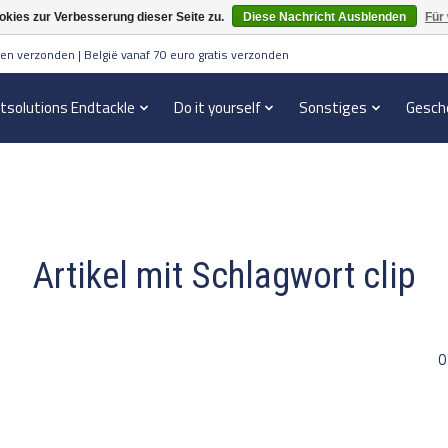
kies zur Verbesserung dieser Seite zu.
Diese Nachricht Ausblenden
Für
en verzonden | België vanaf 70 euro gratis verzonden
itsolutions Endtackle
Do it yourself
Sonstiges
Gesch
Artikel mit Schlagwort clip
0