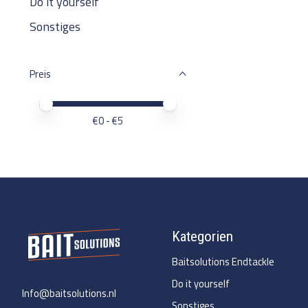
Do it yourself
Sonstiges
Preis
Preis – Mindestwert
Price maximum value
€
0
- €
5
Kategorien
Baitsolutions Endtackle
Do it yourself
Info@baitsolutions.nl
Sonstiges