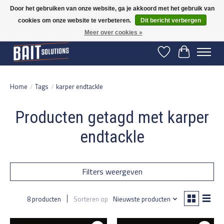
Door het gebruiken van onze website, ga je akkoord met het gebruik van
cookies om onze website te verbeteren.
Dit bericht verbergen
Gratis verzending vanaf 50 euro binnen NL | Op voorraad binnen 2-5 werkdagen
verzonden | België vanaf 70 euro gratis verzonden
Meer over cookies »
Verlanglijst
Winkelwage
Home
/
Tags
/
karper endtackle
Producten getagd met karper
endtackle
Filters weergeven
8 producten
Sorteren op
Nieuwste producten