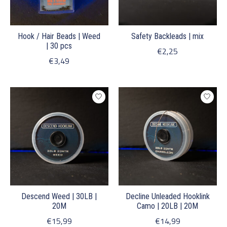
Hook / Hair Beads | Weed
Safety Backleads | mix
| 30 pcs
€2,25
€3,49
Descend Weed | 30LB |
Decline Unleaded Hooklink
20M
Camo | 20LB | 20M
€15,99
€14,99