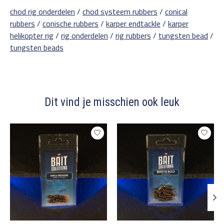
chod rig onderdelen
/
chod systeem rubbers
/
conical
rubbers
/
conische rubbers
/
karper endtackle
/
karper
helikopter rig
/
rig onderdelen
/
rig rubbers
/
tungsten bead
/
tungsten beads
Dit vind je misschien ook leuk
Items van productcarrousel