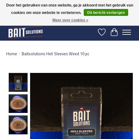
Door het gebruiken van onze website, ga je akkoord met het gebruik van
cookies om onze website te verbeteren.
Dit bericht verbergen
Gratis verzending vanaf 50 euro binnen NL | Op voorraad binnen 2-5 werkdagen
verzonden | België vanaf 70 euro gratis verzonden
Meer over cookies »
Verlanglijst
Winkelwage
Home
/
Baitsolutions Heli Sleeves Weed 10 pc
Product image slideshow Items