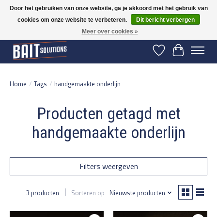
Door het gebruiken van onze website, ga je akkoord met het gebruik van
cookies om onze website te verbeteren.
Dit bericht verbergen
Gratis verzending vanaf 50 euro binnen NL | Op voorraad binnen 2-5 werkdagen
verzonden | België vanaf 70 euro gratis verzonden
Meer over cookies »
Verlanglijst
Winkelwage
Home
/
Tags
/
handgemaakte onderlijn
Producten getagd met
handgemaakte onderlijn
Filters weergeven
3 producten
Sorteren op
Nieuwste producten