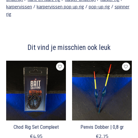
karpervissen
/
karpervissen pop up rig
/
pop-up rig
/
spinner
rig
Dit vind je misschien ook leuk
Items van productcarrousel
Chod Rig Set Compleet
Penvis Dobber | 0,8 gr
€4,95
€2,75