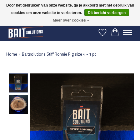
Door het gebruiken van onze website, ga je akkoord met het gebruik van
cookies om onze website te verbeteren.
Dit bericht verbergen
Gratis verzending vanaf 50 euro binnen NL | Op voorraad binnen 2-5 werkdagen
verzonden | België vanaf 70 euro gratis verzonden
Meer over cookies »
Verlanglijst
Winkelwage
Home
/
Baitsolutions Stiff Ronnie Rig size 4 - 1 pc
Product image slideshow Items