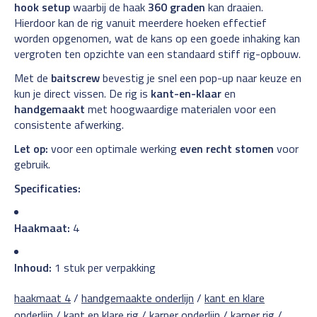
hook setup
waarbij de haak
360 graden
kan draaien.
Hierdoor kan de rig vanuit meerdere hoeken effectief
worden opgenomen, wat de kans op een goede inhaking kan
vergroten ten opzichte van een standaard stiff rig-opbouw.
Met de
baitscrew
bevestig je snel een pop-up naar keuze en
kun je direct vissen. De rig is
kant-en-klaar
en
handgemaakt
met hoogwaardige materialen voor een
consistente afwerking.
Let op:
voor een optimale werking
even recht stomen
voor
gebruik.
Specificaties:
Haakmaat:
4
Inhoud:
1 stuk per verpakking
haakmaat 4
/
handgemaakte onderlijn
/
kant en klare
onderlijn
/
kant en klare rig
/
karper onderlijn
/
karper rig
/