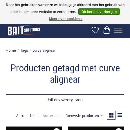
Door het gebruiken van onze website, ga je akkoord met het gebruik van
cookies om onze website te verbeteren.
Dit bericht verbergen
Gratis verzending vanaf 50 euro binnen NL | Op voorraad binnen 2-5 werkdagen
verzonden | België vanaf 70 euro gratis verzonden
Meer over cookies »
Verlanglijst
Winkelwage
Home
/
Tags
/
curve alignear
Producten getagd met curve
alignear
Filters weergeven
2 producten
Sorteren op
Nieuwste producten