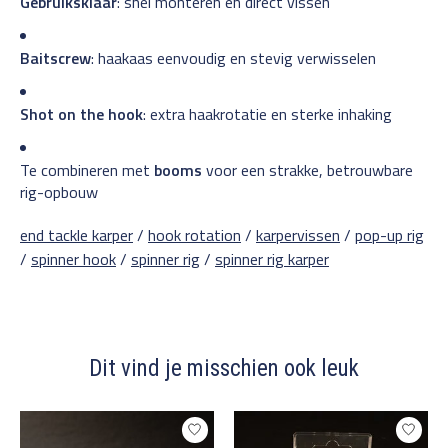
Gebruiksklaar
: snel monteren en direct vissen
Baitscrew
: haakaas eenvoudig en stevig verwisselen
Shot on the hook
: extra haakrotatie en sterke inhaking
Te combineren met
booms
voor een strakke, betrouwbare
rig-opbouw
end tackle karper
/
hook rotation
/
karpervissen
/
pop-up rig
/
spinner hook
/
spinner rig
/
spinner rig karper
Dit vind je misschien ook leuk
Items van productcarrousel