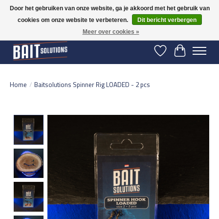
Door het gebruiken van onze website, ga je akkoord met het gebruik van
cookies om onze website te verbeteren.
Dit bericht verbergen
Gratis verzending vanaf 50 euro binnen NL | Op voorraad binnen 2-5 werkdagen
verzonden | België vanaf 70 euro gratis verzonden
Meer over cookies »
Verlanglijst
Winkelwage
Home
/
Baitsolutions Spinner Rig LOADED - 2 pcs
Product image slideshow Items