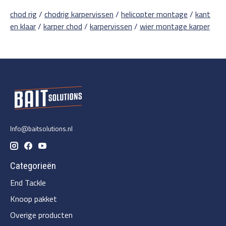
chod rig
/
chodrig karpervissen
/
helicopter montage
/
kant
en klaar
/
karper chod
/
karpervissen
/
wier montage karper
Info@baitsolutions.nl
Categorieën
End Tackle
Knoop pakket
Overige producten