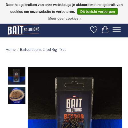
Door het gebruiken van onze website, ga je akkoord met het gebruik van
cookies om onze website te verbeteren.
Dit bericht verbergen
Gratis verzending vanaf 50 euro binnen NL | Op voorraad binnen 2-5 werkdagen
verzonden | België vanaf 70 euro gratis verzonden
Meer over cookies »
Verlanglijst
Winkelwage
Home
/
Baitsolutions Chod Rig - Set
Product image slideshow Items