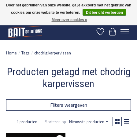
Door het gebruiken van onze website, ga je akkoord met het gebruik van
cookies om onze website te verbeteren.
Dit bericht verbergen
Gratis verzending vanaf 50 euro binnen NL | Op voorraad binnen 2-5 werkdagen
verzonden | België vanaf 70 euro gratis verzonden
Meer over cookies »
Verlanglijst
Winkelwage
Home
/
Tags
/
chodrig karpervissen
Producten getagd met chodrig
karpervissen
Filters weergeven
1 producten
Sorteren op
Nieuwste producten