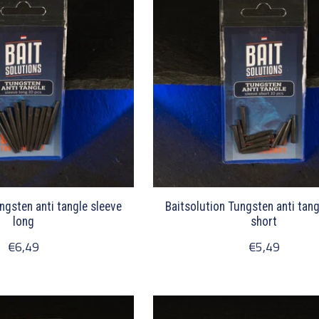
ngsten anti tangle sleeve
Baitsolution Tungsten anti tang
long
short
€6,49
€5,49