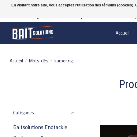
En visitant notre site, vous acceptez l'utilisation des témoins (cookies)
Gratis verzending vanaf 50 euro binnen NL | Op voorraad binnen 2-5 werkdag
Accueil
Accueil
/
Mots-clés
/
karper rig
Prod
Catégories
Baitsolutions Endtackle