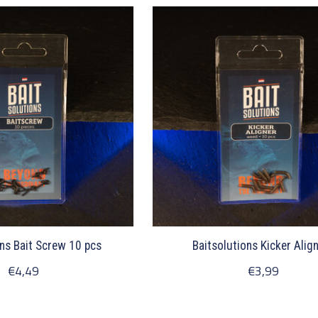
ons Bait Screw 10 pcs
Baitsolutions Kicker Alig
€4,49
€3,99