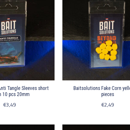
Anti Tangle Sleeves short
Baitsolutions Fake Corn yel
n 10 pcs 20mm
pieces
€3,49
€2,49