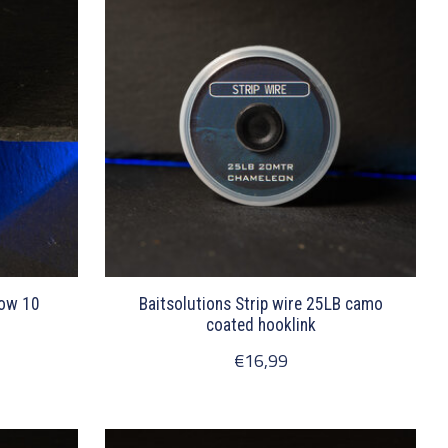
low 10
Baitsolutions Strip wire 25LB camo
coated hooklink
€16,99