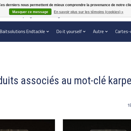
. Ces derniers nous permettent de mieux comprendre la provenance de notre clientè
Masquer ce message
En savoir plus sur les témoins (cookies) »
en verzonden | België vanaf 70 euro gratis verzonden
Baitsolutions Endtackle
Do it yourself
Autre
Cartes-
uits associés au mot-clé karpe
1