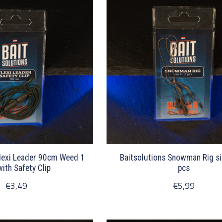
Flexi Leader 90cm Weed 1
Baitsolutions Snowman Rig si
with Safety Clip
pcs
€3,49
€5,99