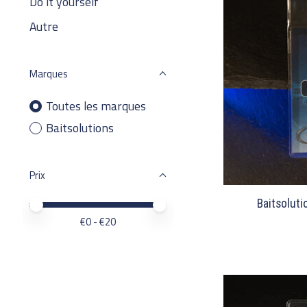
Do it yourself
Autre
Marques
Toutes les marques
Baitsolutions
Prix
Baitsoluti
Prix minimum
Price maximum value
€
0
- €
20