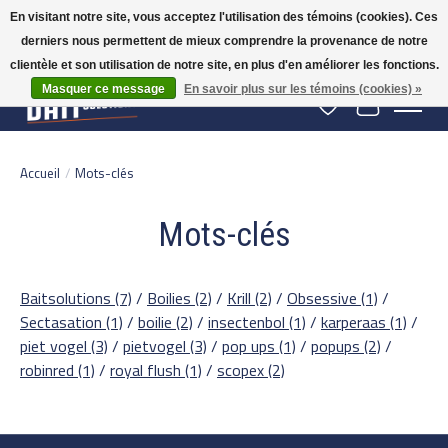
En visitant notre site, vous acceptez l'utilisation des témoins (cookies). Ces
derniers nous permettent de mieux comprendre la provenance de notre
Gratis verzending vanaf 50 euro binnen NL | Op voorraad binnen 2-5 werkdagen
verzonden | België vanaf 70 euro gratis verzonden
clientèle et son utilisation de notre site, en plus d'en améliorer les fonctions.
Masquer ce message
En savoir plus sur les témoins (cookies) »
Liste de souhaits
Panier
Accueil
/
Mots-clés
Mots-clés
Baitsolutions
(7)
/
Boilies
(2)
/
Krill
(2)
/
Obsessive
(1)
/
Sectasation
(1)
/
boilie
(2)
/
insectenbol
(1)
/
karperaas
(1)
/
piet vogel
(3)
/
pietvogel
(3)
/
pop ups
(1)
/
popups
(2)
/
robinred
(1)
/
royal flush
(1)
/
scopex
(2)