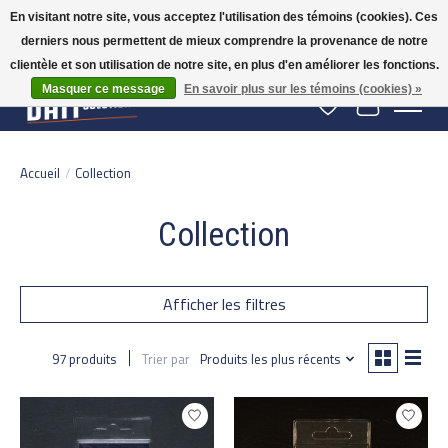
En visitant notre site, vous acceptez l'utilisation des témoins (cookies). Ces
derniers nous permettent de mieux comprendre la provenance de notre
Gratis verzending vanaf 50 euro binnen NL | Op voorraad binnen 2-5 werkdagen
verzonden | België vanaf 70 euro gratis verzonden
clientèle et son utilisation de notre site, en plus d'en améliorer les fonctions.
Masquer ce message
En savoir plus sur les témoins (cookies) »
Liste de souhaits
Panier
Accueil
/
Collection
Collection
Afficher les filtres
97 produits
Trier par
Produits les plus récents