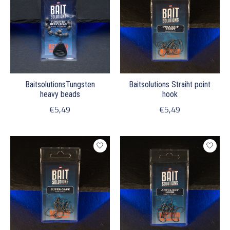
BaitsolutionsTungsten
Baitsolutions Straiht point
heavy beads
hook
€5,49
€5,49