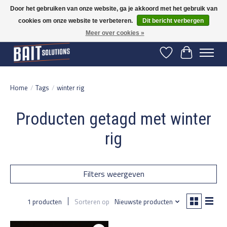
Door het gebruiken van onze website, ga je akkoord met het gebruik van
cookies om onze website te verbeteren.
Dit bericht verbergen
Gratis verzending vanaf 50 euro binnen NL | Op voorraad binnen 2-5 werkdagen
verzonden | België vanaf 70 euro gratis verzonden
Meer over cookies »
Verlanglijst
Winkelwage
Home
/
Tags
/
winter rig
Producten getagd met winter
rig
Filters weergeven
1 producten
Sorteren op
Nieuwste producten