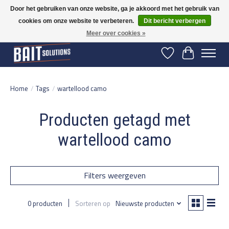
Door het gebruiken van onze website, ga je akkoord met het gebruik van
cookies om onze website te verbeteren.
Dit bericht verbergen
Gratis verzending vanaf 50 euro binnen NL | Op voorraad binnen 2-5 werkdagen
verzonden | België vanaf 70 euro gratis verzonden
Meer over cookies »
Verlanglijst
Winkelwage
Home
/
Tags
/
wartellood camo
Producten getagd met
wartellood camo
Filters weergeven
0 producten
Sorteren op
Nieuwste producten