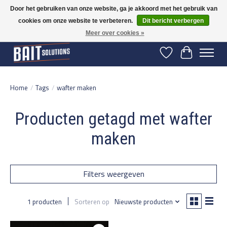
Door het gebruiken van onze website, ga je akkoord met het gebruik van
cookies om onze website te verbeteren.
Dit bericht verbergen
Gratis verzending vanaf 50 euro binnen NL | Op voorraad binnen 2-5 werkdagen
verzonden | België vanaf 70 euro gratis verzonden
Meer over cookies »
Verlanglijst
Winkelwage
Home
/
Tags
/
wafter maken
Producten getagd met wafter
maken
Filters weergeven
1 producten
Sorteren op
Nieuwste producten