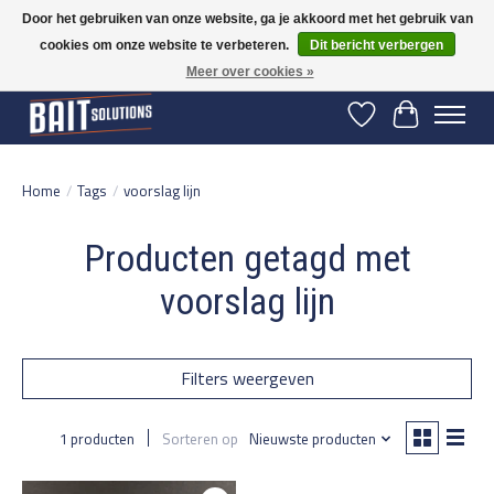
Door het gebruiken van onze website, ga je akkoord met het gebruik van
cookies om onze website te verbeteren.
Dit bericht verbergen
Gratis verzending vanaf 50 euro binnen NL | Op voorraad binnen 2-5 werkdagen
verzonden | België vanaf 70 euro gratis verzonden
Meer over cookies »
Verlanglijst
Winkelwage
Home
/
Tags
/
voorslag lijn
Producten getagd met
voorslag lijn
Filters weergeven
1 producten
Sorteren op
Nieuwste producten