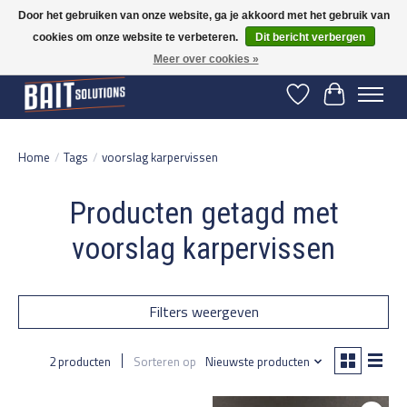
Door het gebruiken van onze website, ga je akkoord met het gebruik van
cookies om onze website te verbeteren.
Dit bericht verbergen
Gratis verzending vanaf 50 euro binnen NL | Op voorraad binnen 2-5 werkdagen
verzonden | België vanaf 70 euro gratis verzonden
Meer over cookies »
Verlanglijst
Winkelwage
Home
/
Tags
/
voorslag karpervissen
Producten getagd met
voorslag karpervissen
Filters weergeven
2 producten
Sorteren op
Nieuwste producten