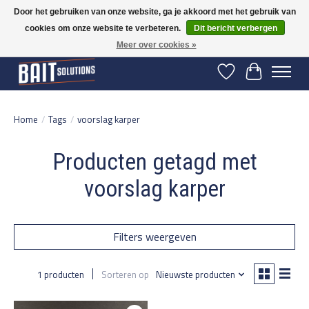
Door het gebruiken van onze website, ga je akkoord met het gebruik van
cookies om onze website te verbeteren.
Dit bericht verbergen
Gratis verzending vanaf 50 euro binnen NL | Op voorraad binnen 2-5 werkdagen
verzonden | België vanaf 70 euro gratis verzonden
Meer over cookies »
Verlanglijst
Winkelwage
Home
/
Tags
/
voorslag karper
Producten getagd met
voorslag karper
Filters weergeven
1 producten
Sorteren op
Nieuwste producten