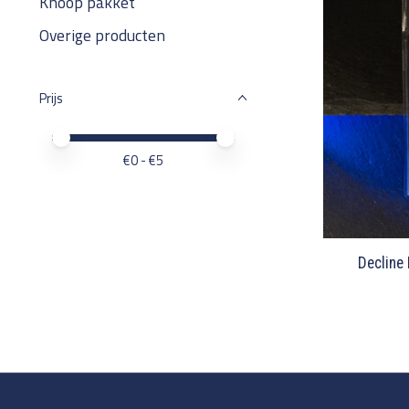
Knoop pakket
Overige producten
Prijs
Minimale prijswaarde
Price maximum value
€
0
- €
5
Decline