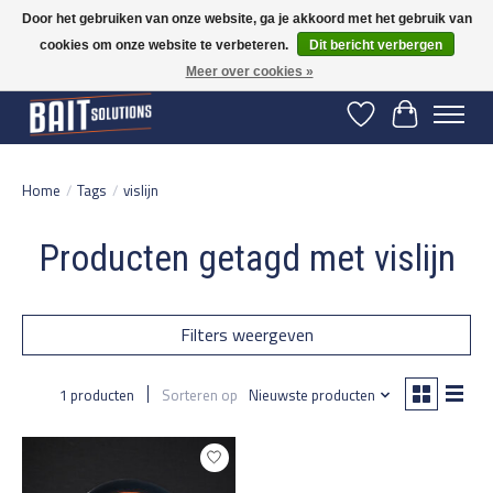
Door het gebruiken van onze website, ga je akkoord met het gebruik van
cookies om onze website te verbeteren.
Dit bericht verbergen
Gratis verzending vanaf 50 euro binnen NL | Op voorraad binnen 2-5 werkdagen
verzonden | België vanaf 70 euro gratis verzonden
Meer over cookies »
Verlanglijst
Winkelwage
Home
/
Tags
/
vislijn
Producten getagd met vislijn
Filters weergeven
1 producten
Sorteren op
Nieuwste producten