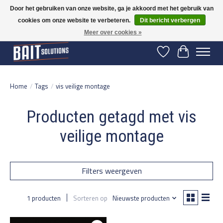
Door het gebruiken van onze website, ga je akkoord met het gebruik van
cookies om onze website te verbeteren.
Dit bericht verbergen
Gratis verzending vanaf 50 euro binnen NL | Op voorraad binnen 2-5 werkdagen
verzonden | België vanaf 70 euro gratis verzonden
Meer over cookies »
Verlanglijst
Winkelwage
Home
/
Tags
/
vis veilige montage
Producten getagd met vis
veilige montage
Filters weergeven
1 producten
Sorteren op
Nieuwste producten