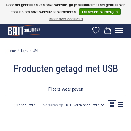
Door het gebruiken van onze website, ga je akkoord met het gebruik van
cookies om onze website te verbeteren.
Dit bericht verbergen
Gratis verzending vanaf 50 euro binnen NL | Op voorraad binnen 2-5 werkdagen
verzonden | België vanaf 70 euro gratis verzonden
Meer over cookies »
Verlanglijst
Winkelwage
Home
/
Tags
/
USB
Producten getagd met USB
Filters weergeven
0 producten
Sorteren op
Nieuwste producten