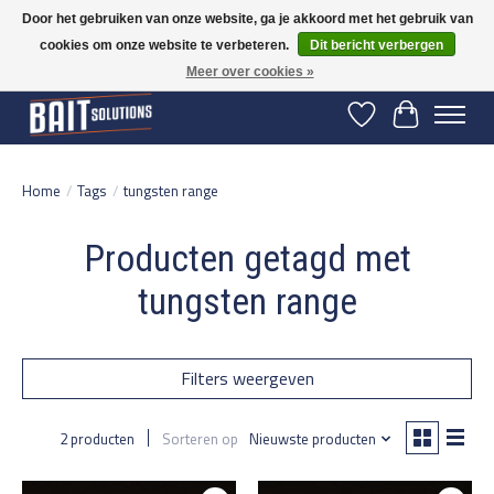
Door het gebruiken van onze website, ga je akkoord met het gebruik van
cookies om onze website te verbeteren.
Dit bericht verbergen
Gratis verzending vanaf 50 euro binnen NL | Op voorraad binnen 2-5 werkdagen
verzonden | België vanaf 70 euro gratis verzonden
Meer over cookies »
Verlanglijst
Winkelwage
Home
/
Tags
/
tungsten range
Producten getagd met
tungsten range
Filters weergeven
2 producten
Sorteren op
Nieuwste producten