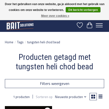
Door het gebruiken van onze website, ga je akkoord met het gebruik van
cookies om onze website te verbeteren.
Dit bericht verbergen
Gratis verzending vanaf 50 euro binnen NL | Op voorraad binnen 2-5 werkdagen
verzonden | België vanaf 70 euro gratis verzonden
Meer over cookies »
Verlanglijst
Winkelwage
Home
/
Tags
/
tungsten heli chod bead
Producten getagd met
tungsten heli chod bead
Filters weergeven
1 producten
Sorteren op
Nieuwste producten