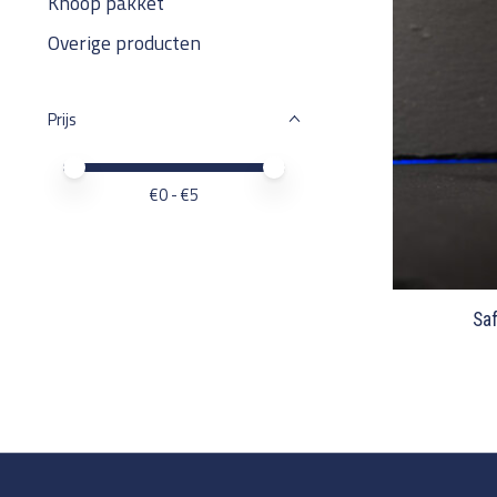
Knoop pakket
Overige producten
Prijs
Minimale prijswaarde
Price maximum value
€
0
- €
5
Saf