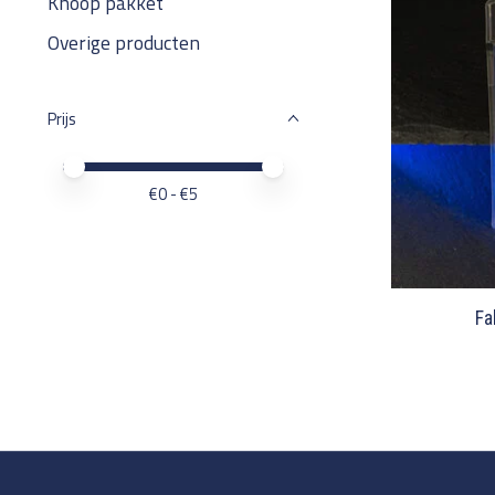
Knoop pakket
Overige producten
Prijs
Minimale prijswaarde
Price maximum value
€
0
- €
5
Fa