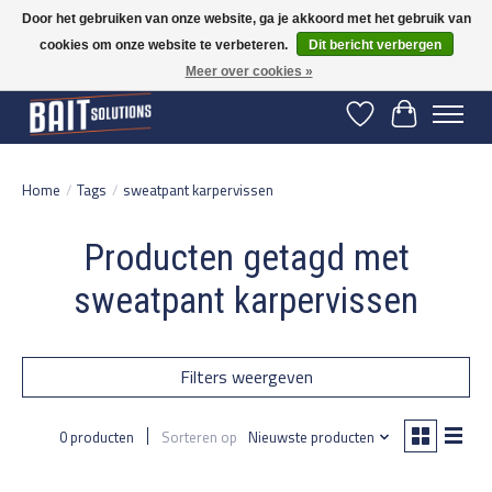
Door het gebruiken van onze website, ga je akkoord met het gebruik van
cookies om onze website te verbeteren.
Dit bericht verbergen
Gratis verzending vanaf 50 euro binnen NL | Op voorraad binnen 2-5 werkdagen
verzonden | België vanaf 70 euro gratis verzonden
Meer over cookies »
Verlanglijst
Winkelwage
Home
/
Tags
/
sweatpant karpervissen
Producten getagd met
sweatpant karpervissen
Filters weergeven
0 producten
Sorteren op
Nieuwste producten