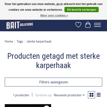
Door het gebruiken van onze website, ga je akkoord met het gebruik van
cookies om onze website te verbeteren.
Dit bericht verbergen
Gratis verzending vanaf 50 euro binnen NL | Op voorraad binnen 2-5 werkdagen
verzonden | België vanaf 70 euro gratis verzonden
Meer over cookies »
Verlanglijst
Winkelwage
Home
/
Tags
/
sterke karperhaak
Producten getagd met sterke
karperhaak
Filters weergeven
1 producten
Sorteren op
Nieuwste producten