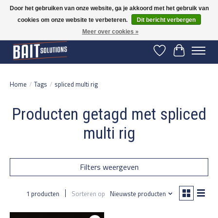
Door het gebruiken van onze website, ga je akkoord met het gebruik van
cookies om onze website te verbeteren.
Dit bericht verbergen
Gratis verzending vanaf 50 euro binnen NL | Op voorraad binnen 2-5 werkdagen
verzonden | België vanaf 70 euro gratis verzonden
Meer over cookies »
Verlanglijst
Winkelwage
Home
/
Tags
/
spliced multi rig
Producten getagd met spliced
multi rig
Filters weergeven
1 producten
Sorteren op
Nieuwste producten