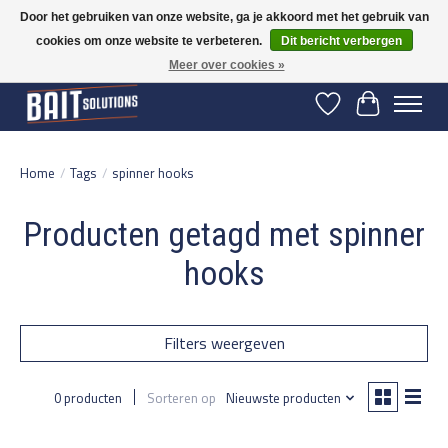
Door het gebruiken van onze website, ga je akkoord met het gebruik van
cookies om onze website te verbeteren.
Dit bericht verbergen
Gratis verzending vanaf 50 euro binnen NL | Op voorraad binnen 2-5 werkdagen
verzonden | België vanaf 70 euro gratis verzonden
Meer over cookies »
Verlanglijst
Winkelwage
Home
/
Tags
/
spinner hooks
Producten getagd met spinner
hooks
Filters weergeven
0 producten
Sorteren op
Nieuwste producten