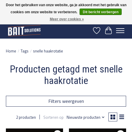
Door het gebruiken van onze website, ga je akkoord met het gebruik van
cookies om onze website te verbeteren.
Dit bericht verbergen
Gratis verzending vanaf 50 euro binnen NL | Op voorraad binnen 2-5 werkdagen
verzonden | België vanaf 70 euro gratis verzonden
Meer over cookies »
Verlanglijst
Winkelwage
Home
/
Tags
/
snelle haakrotatie
Producten getagd met snelle
haakrotatie
Filters weergeven
2 producten
Sorteren op
Nieuwste producten