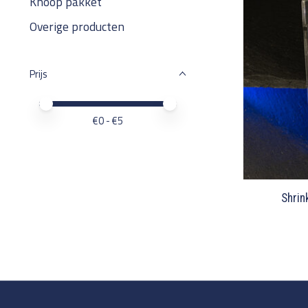
Knoop pakket
Overige producten
Prijs
Minimale prijswaarde
Price maximum value
€
0
- €
5
Shrin