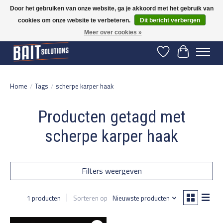
Door het gebruiken van onze website, ga je akkoord met het gebruik van
cookies om onze website te verbeteren.
Dit bericht verbergen
Gratis verzending vanaf 50 euro binnen NL | Op voorraad binnen 2-5 werkdagen
verzonden | België vanaf 70 euro gratis verzonden
Meer over cookies »
Verlanglijst
Winkelwage
Home
/
Tags
/
scherpe karper haak
Producten getagd met
scherpe karper haak
Filters weergeven
1 producten
Sorteren op
Nieuwste producten