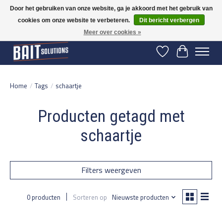
Door het gebruiken van onze website, ga je akkoord met het gebruik van
cookies om onze website te verbeteren.
Dit bericht verbergen
Gratis verzending vanaf 50 euro binnen NL | Op voorraad binnen 2-5 werkdagen
verzonden | België vanaf 70 euro gratis verzonden
Meer over cookies »
Verlanglijst
Winkelwage
Home
/
Tags
/
schaartje
Producten getagd met
schaartje
Filters weergeven
0 producten
Sorteren op
Nieuwste producten