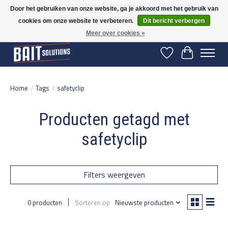
Door het gebruiken van onze website, ga je akkoord met het gebruik van
cookies om onze website te verbeteren.
Dit bericht verbergen
Gratis verzending vanaf 50 euro binnen NL | Op voorraad binnen 2-5 werkdagen
verzonden | België vanaf 70 euro gratis verzonden
Meer over cookies »
Verlanglijst
Winkelwage
Home
/
Tags
/
safetyclip
Producten getagd met
safetyclip
Filters weergeven
0 producten
Sorteren op
Nieuwste producten