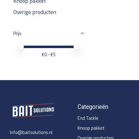
Knoop pakket
Overige producten
Prijs
Minimale prijswaarde
Price maximum value
€
0
- €
5
Categorieën
End Tackle
Knoop pakket
Info@baitsolutions.nl
Overige producten