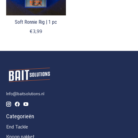
Soft Ronnie Rig | 1 pc
€3,99
Info@baitsolutions.nl
Categorieën
End Tackle
Knoop pakket