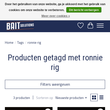
Door het gebruiken van onze website, ga je akkoord met het gebruik van
cookies om onze website te verbeteren.
Dit bericht verbergen
Gratis verzending vanaf 50 euro binnen NL | Op voorraad binnen 2-5 werkdagen
verzonden | België vanaf 70 euro gratis verzonden
Meer over cookies »
Verlanglijst
Winkelwage
Home
/
Tags
/
ronnie rig
Producten getagd met ronnie
rig
Filters weergeven
3 producten
Sorteren op
Nieuwste producten