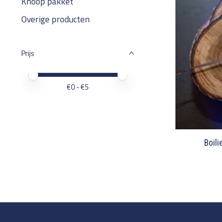
Knoop pakket
Overige producten
Prijs
Minimale prijswaarde
Price maximum value
€
0
- €
5
Boili