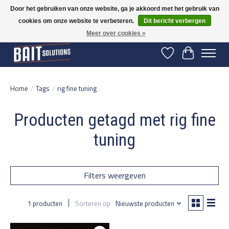
Door het gebruiken van onze website, ga je akkoord met het gebruik van
cookies om onze website te verbeteren.
Dit bericht verbergen
Gratis verzending vanaf 50 euro binnen NL | Op voorraad binnen 2-5 werkdagen
verzonden | België vanaf 70 euro gratis verzonden
Meer over cookies »
Verlanglijst
Winkelwage
Home
/
Tags
/
rig fine tuning
Producten getagd met rig fine
tuning
Filters weergeven
1 producten
Sorteren op
Nieuwste producten