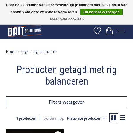
Door het gebruiken van onze website, ga je akkoord met het gebruik van
cookies om onze website te verbeteren.
Dit bericht verbergen
Gratis verzending vanaf 50 euro binnen NL | Op voorraad binnen 2-5 werkdagen
verzonden | België vanaf 70 euro gratis verzonden
Meer over cookies »
Verlanglijst
Winkelwage
Home
/
Tags
/
rig balanceren
Producten getagd met rig
balanceren
Filters weergeven
1 producten
Sorteren op
Nieuwste producten